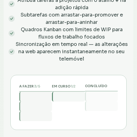
Atribua tarefas a projetos com o atalho # na
adição rápida
Subtarefas com arrastar-para-promover e
arrastar-para-aninhar
Quadros Kanban com limites de WIP para
fluxos de trabalho focados
Sincronização em tempo real — as alterações
na web aparecem instantaneamente no seu
telemóvel
3/5
1/2
CONCLUÍDO
A FAZER
EM CURSO