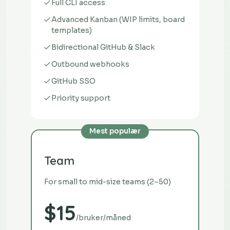
Full CLI access
Advanced Kanban (WIP limits, board
templates)
Bidirectional GitHub & Slack
Outbound webhooks
GitHub SSO
Priority support
Mest populær
Team
For small to mid-size teams (2–50)
$15
/bruker/måned