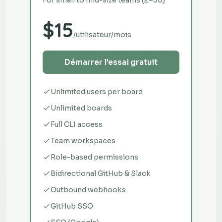
For small to mid-size teams (2–50)
$15
/utilisateur/mois
Démarrer l'essai gratuit
Unlimited users per board
Unlimited boards
Full CLI access
Team workspaces
Role-based permissions
Bidirectional GitHub & Slack
Outbound webhooks
GitHub SSO