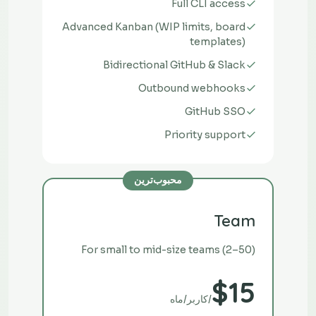
Full CLI access
Advanced Kanban (WIP limits, board
templates)
Bidirectional GitHub & Slack
Outbound webhooks
GitHub SSO
Priority support
محبوب‌ترین
Team
For small to mid-size teams (2–50)
$15
/کاربر/ماه