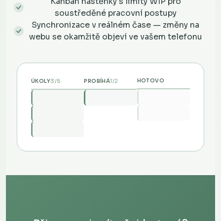
Kanban nástěnky s limity WIP pro
soustředěné pracovní postupy
Synchronizace v reálném čase — změny na
webu se okamžitě objeví ve vašem telefonu
3/5
1/2
HOTOVO
ÚKOLY
PROBÍHÁ