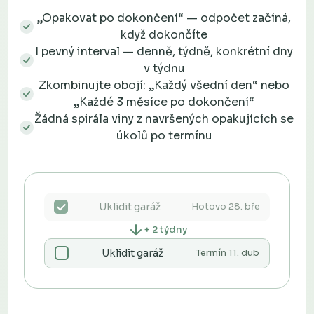
„Opakovat po dokončení“ — odpočet začíná,
když dokončíte
I pevný interval — denně, týdně, konkrétní dny
v týdnu
Zkombinujte obojí: „Každý všední den“ nebo
„Každé 3 měsíce po dokončení“
Žádná spirála viny z navršených opakujících se
úkolů po termínu
Uklidit garáž
Hotovo 28. bře
+ 2 týdny
Uklidit garáž
Termín 11. dub