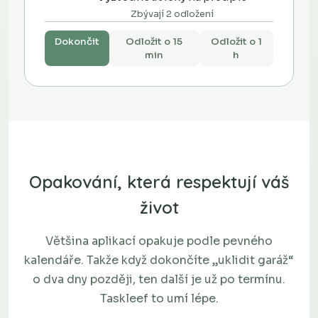
Zbývají 2 odložení
Dokončit
Odložit o 15
Odložit o 1
min
h
Opakování, která respektují váš
život
Většina aplikací opakuje podle pevného
kalendáře. Takže když dokončíte „uklidit garáž“
o dva dny později, ten další je už po termínu.
Taskleef to umí lépe.