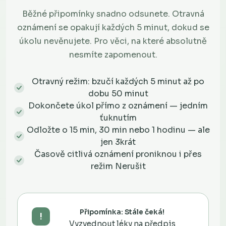
Běžné připomínky snadno odsunete. Otravná
oznámení se opakují každých 5 minut, dokud se
úkolu nevěnujete. Pro věci, na které absolutně
nesmíte zapomenout.
Otravný režim: bzučí každých 5 minut až po
dobu 50 minut
Dokončete úkol přímo z oznámení — jedním
ťuknutím
Odložte o 15 min, 30 min nebo 1 hodinu — ale
jen 3krát
Časově citlivá oznámení proniknou i přes
režim Nerušit
Připomínka: Stále čeká!
!
Vyzvednout léky na předpis