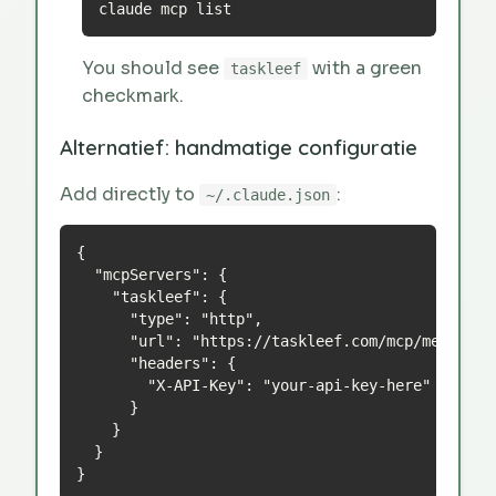
claude mcp list
You should see
with a green
taskleef
checkmark.
Alternatief: handmatige configuratie
Add directly to
:
~/.claude.json
{

  "mcpServers": {

    "taskleef": {

      "type": "http",

      "url": "https://taskleef.com/mcp/messages"
      "headers": {

        "X-API-Key": "your-api-key-here"

      }

    }

  }

}