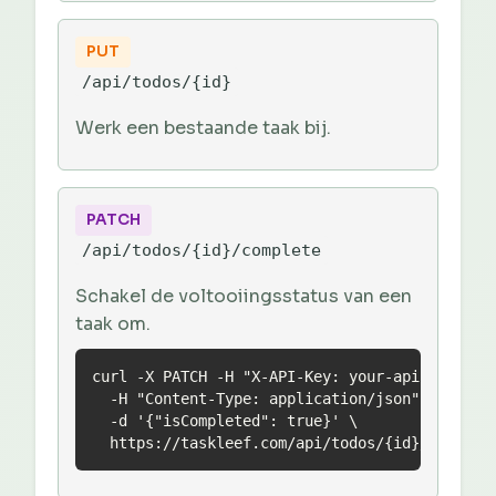
PUT
/api/todos/{id}
Werk een bestaande taak bij.
PATCH
/api/todos/{id}/complete
Schakel de voltooiingsstatus van een
taak om.
curl -X PATCH -H "X-API-Key: your-api-key" \

  -H "Content-Type: application/json" \

  -d '{"isCompleted": true}' \

  https://taskleef.com/api/todos/{id}/complet