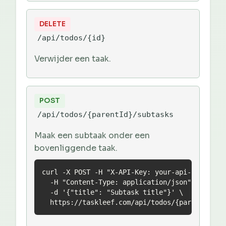
DELETE
/api/todos/{id}
Verwijder een taak.
POST
/api/todos/{parentId}/subtasks
Maak een subtaak onder een
bovenliggende taak.
curl -X POST -H "X-API-Key: your-api-key" \

  -H "Content-Type: application/json" \

  -d '{"title": "Subtask title"}' \

  https://taskleef.com/api/todos/{parentId}/s