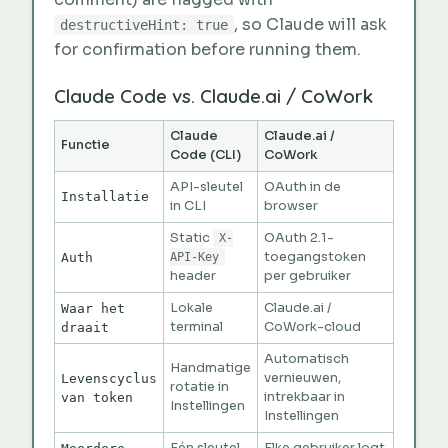
, so Claude will ask
destructiveHint: true
for confirmation before running them.
Claude Code vs. Claude.ai / CoWork
Claude
Claude.ai /
Functie
Code (CLI)
CoWork
API-sleutel
OAuth in de
Installatie
in CLI
browser
Static
OAuth 2.1-
X-
toegangstoken
Auth
API-Key
header
per gebruiker
Lokale
Claude.ai /
Waar het
terminal
CoWork-cloud
draait
Automatisch
Handmatige
vernieuwen,
Levenscyclus
rotatie in
intrekbaar in
van token
Instellingen
Instellingen
Eén sleutel
Elke gebruiker logt