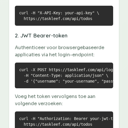
curl -H "X-API-Key: your-api-key" \

  https://taskleef.com/api/todos
2. JWT Bearer-token
Authenticeer voor browsergebaseerde
applicaties via het login-endpoint:
curl -X POST https://taskleef.com/api/login \

  -H "Content-Type: application/json" \

  -d '{"username": "your-username", "password":
Voeg het token vervolgens toe aan
volgende verzoeken:
curl -H "Authorization: Bearer your-jwt-token" \
  https://taskleef.com/api/todos