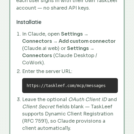
each user signs in with their own TaskLeef
account — no shared API keys.
Installatie
In Claude, open
Settings →
Connectors → Add custom connector
(Claude.ai web) or
Settings →
Connectors
(Claude Desktop /
CoWork).
Enter the server URL:
https://taskleef.com/mcp/messages
Leave the optional
OAuth Client ID
and
Client Secret
fields blank — TaskLeef
supports Dynamic Client Registration
(RFC 7591), so Claude provisions a
client automatically.