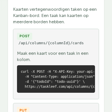
Kaarten vertegenwoordigen taken op een
Kanban-bord. Een taak kan kaarten op
meerdere borden hebben.
POST
/api/columns/{columnId}/cards
Maak een kaart voor een taak in een
kolom.
curl -X POST -H "X-API-Key: your-api-key" \

  -H "Content-Type: application/json" \

  -d '{"todoId": "todo-uuid"}' \

  https://taskleef.com/api/columns/{columnId}
PUT