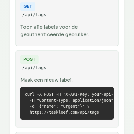
GET
/api/tags
Toon alle labels voor de
geauthenticeerde gebruiker.
POST
/api/tags
Maak een nieuw label.
curl -X POST -H "X-API-Key: your-api-key" \

  -H "Content-Type: application/json" \

  -d '{"name": "urgent"}' \

  https://taskleef.com/api/tags