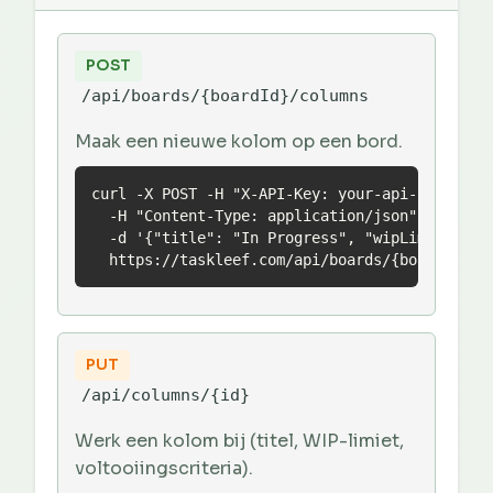
POST
/api/boards/{boardId}/columns
Maak een nieuwe kolom op een bord.
curl -X POST -H "X-API-Key: your-api-key" \

  -H "Content-Type: application/json" \

  -d '{"title": "In Progress", "wipLimit": 3}'
  https://taskleef.com/api/boards/{boardId}/c
PUT
/api/columns/{id}
Werk een kolom bij (titel, WIP-limiet,
voltooiingscriteria).