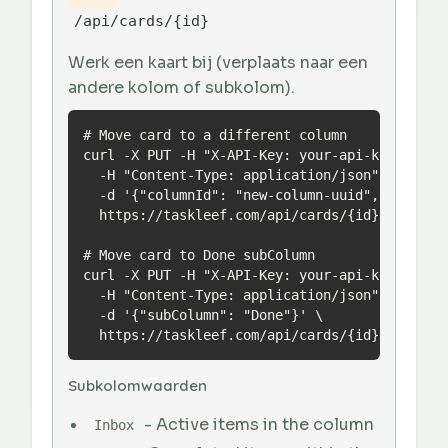
/api/cards/{id}
Werk een kaart bij (verplaats naar een
andere kolom of subkolom).
# Move card to a different column

curl -X PUT -H "X-API-Key: your-api-key" \

  -H "Content-Type: application/json" \

  -d '{"columnId": "new-column-uuid", "subColu
  https://taskleef.com/api/cards/{id}

# Move card to Done subColumn

curl -X PUT -H "X-API-Key: your-api-key" \

  -H "Content-Type: application/json" \

  -d '{"subColumn": "Done"}' \

  https://taskleef.com/api/cards/{id}
Subkolomwaarden
- Active items in the column
Inbox