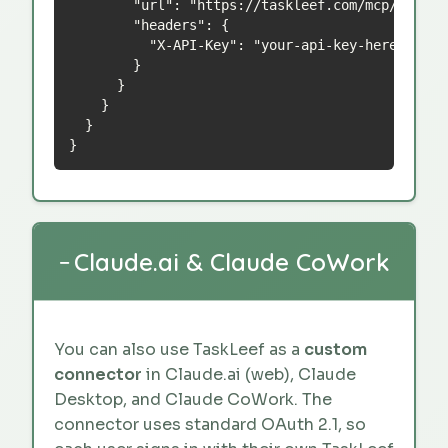
        "url": "https://taskleef.com/mcp/sse",

        "headers": {

          "X-API-Key": "your-api-key-here"

        }

      }

    }

  }

}
Claude.ai & Claude CoWork
−
You can also use TaskLeef as a
custom
connector
in Claude.ai (web), Claude
Desktop, and Claude CoWork. The
connector uses standard OAuth 2.1, so