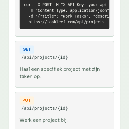
curl -X POST -H "X-API-Key: your-api-key" \

  -H "Content-Type: application/json" \

  -d '{"title": "Work Tasks", "description": "
  https://taskleef.com/api/projects
GET
/api/projects/{id}
Haal een specifiek project met zijn
taken op.
PUT
/api/projects/{id}
Werk een project bij.