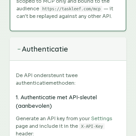
scoped to MCP only and bound to the
audience
— it
https://taskleef.com/mcp
can't be replayed against any other API.
Authenticatie
−
De API ondersteunt twee
authenticatiemethoden:
1. Authenticatie met API-sleutel
(aanbevolen)
Generate an API key from your
Settings
page and include it in the
X-API-Key
header: