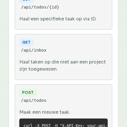
/api/todos/{id}
Haal een specifieke taak op via ID.
GET
/api/inbox
Haal taken op die niet aan een project
zijn toegewezen.
POST
/api/todos
Maak een nieuwe taak.
curl -X POST -H "X-API-Key: your-api-key" \
