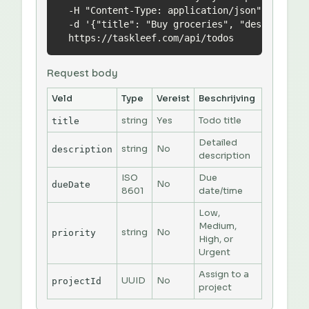
  -H "Content-Type: application/json" \

  -d '{"title": "Buy groceries", "description"
  https://taskleef.com/api/todos
Request body
Veld
Type
Vereist
Beschrijving
string
Yes
Todo title
title
Detailed
string
No
description
description
ISO
Due
No
dueDate
8601
date/time
Low,
Medium,
string
No
priority
High, or
Urgent
Assign to a
UUID
No
projectId
project