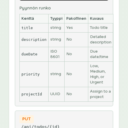
Pyynnön runko
Kenttä
Tyyppi
Pakollinen
Kuvaus
string
Yes
Todo title
title
Detailed
string
No
description
description
ISO
Due
No
dueDate
8601
date/time
Low,
Medium,
string
No
priority
High, or
Urgent
Assign to a
UUID
No
projectId
project
PUT
/api/todos/{id}