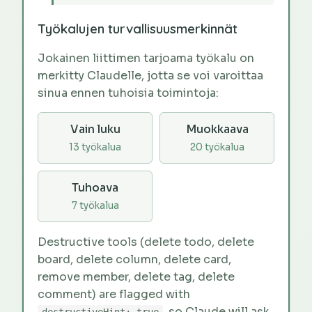
Työkalujen turvallisuusmerkinnät
Jokainen liittimen tarjoama työkalu on
merkitty Claudelle, jotta se voi varoittaa
sinua ennen tuhoisia toimintoja:
Vain luku
Muokkaava
13 työkalua
20 työkalua
Tuhoava
7 työkalua
Destructive tools (delete todo, delete
board, delete column, delete card,
remove member, delete tag, delete
comment) are flagged with
, so Claude will ask
destructiveHint: true