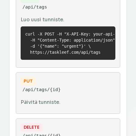
/api/tags
Luo uusi tunniste.
curl -X POST -H "X-API-Key: your-api-key" \

  -H "Content-Type: application/json" \

  -d '{"name": "urgent"}' \

  https://taskleef.com/api/tags
PUT
/api/tags/{id}
Päivitä tunniste.
DELETE
/api/tags/{id}