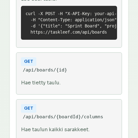
curl -X POST -H "X-API-Key: your-api-key" \

  -H "Content-Type: application/json" \

  -d '{"title": "Sprint Board", "projectId": "
  https://taskleef.com/api/boards
GET
/api/boards/{id}
Hae tietty taulu.
GET
/api/boards/{boardId}/columns
Hae taulun kaikki sarakkeet.