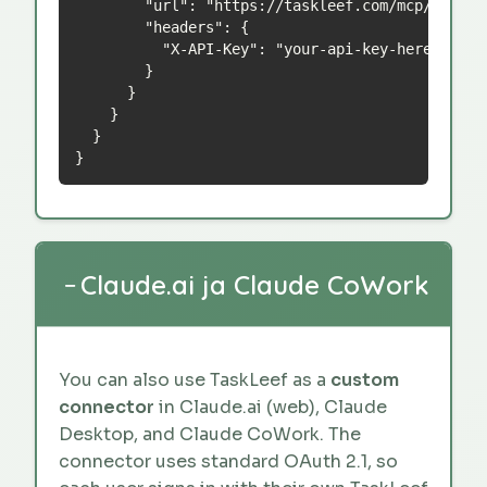
        "url": "https://taskleef.com/mcp/sse",

        "headers": {

          "X-API-Key": "your-api-key-here"

        }

      }

    }

  }

}
Claude.ai ja Claude CoWork
−
You can also use TaskLeef as a
custom
connector
in Claude.ai (web), Claude
Desktop, and Claude CoWork. The
connector uses standard OAuth 2.1, so