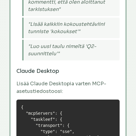
kommentti, että olen aloittanut
tarkistuksen"
"Lisää kaikkiin kokoustehtäviini
tunniste 'kokoukset'"
"Luo uusi taulu nimeltä 'Q2-
suunnittelu'"
Claude Desktop
Lisää Claude Desktopia varten MCP-
asetustiedostoosi:
{

  "mcpServers": {

    "taskleef": {

      "transport": {

        "type": "sse",
