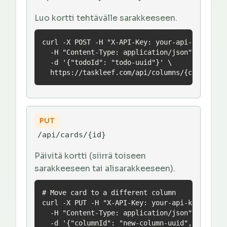
Luo kortti tehtävälle sarakkeeseen.
curl -X POST -H "X-API-Key: your-api-key" \

  -H "Content-Type: application/json" \

  -d '{"todoId": "todo-uuid"}' \

  https://taskleef.com/api/columns/{columnId}
PUT
/api/cards/{id}
Päivitä kortti (siirrä toiseen
sarakkeeseen tai alisarakkeeseen).
# Move card to a different column

curl -X PUT -H "X-API-Key: your-api-key" \

  -H "Content-Type: application/json" \

  -d '{"columnId": "new-column-uuid", "subColu