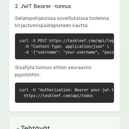
2. JWT Bearer -tunnus
Selainpohjaisissa sovelluksissa todenna
kirjautumispäätepisteen kautta:
curl -X POST https://taskleef.com/api/login \

  -H "Content-Type: application/json" \

  -d '{"username": "your-username", "password":
Sisällytä tunnus sitten seuraaviin
pyyntöihin:
curl -H "Authorization: Bearer your-jwt-token" \
  https://taskleef.com/api/todos
Tehtävät
−