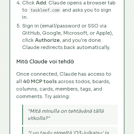
Click
Add
. Claude opens a browser tab
to
and asks you to sign
taskleef.com
in.
Sign in (email/password or SSO via
GitHub, Google, Microsoft, or Apple),
click
Authorize
, and you're done.
Claude redirects back automatically.
Mitä Claude voi tehdä
Once connected, Claude has access to
all
40 MCP tools
across todos, boards,
columns, cards, members, tags, and
comments. Try asking:
"Mitä minulla on tehtävänä tällä
viikolla?"
"Luo taulu nimeltä 'Q3-julkaisu' ja