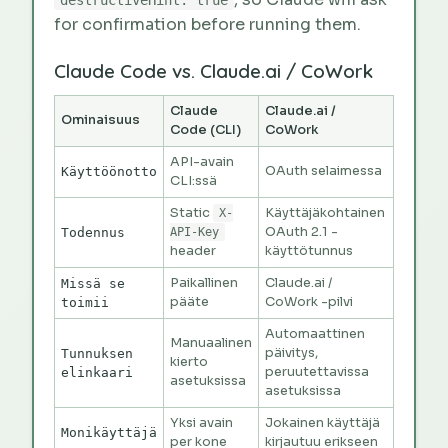
for confirmation before running them.
Claude Code vs. Claude.ai / CoWork
Claude
Claude.ai /
Ominaisuus
Code (CLI)
CoWork
API-avain
OAuth selaimessa
Käyttöönotto
CLI:ssä
Static
Käyttäjäkohtainen
X-
OAuth 2.1 -
Todennus
API-Key
header
käyttötunnus
Paikallinen
Claude.ai /
Missä se
pääte
CoWork -pilvi
toimii
Automaattinen
Manuaalinen
päivitys,
Tunnuksen
kierto
peruutettavissa
elinkaari
asetuksissa
asetuksissa
Yksi avain
Jokainen käyttäjä
Monikäyttäjä
per kone
kirjautuu erikseen