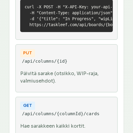
curl -X POST -H "X-API-Key: your-api-key" \

  -H "Content-Type: application/json" \

  -d '{"title": "In Progress", "wipLimit": 3}'
  https://taskleef.com/api/boards/{boardId}/c
PUT
/api/columns/{id}
Päivitä sarake (otsikko, WIP-raja,
valmiusehdot).
GET
/api/columns/{columnId}/cards
Hae sarakkeen kaikki kortit.