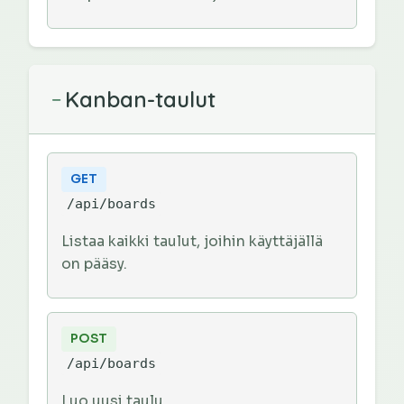
Kanban-taulut
−
GET
/api/boards
Listaa kaikki taulut, joihin käyttäjällä
on pääsy.
POST
/api/boards
Luo uusi taulu.