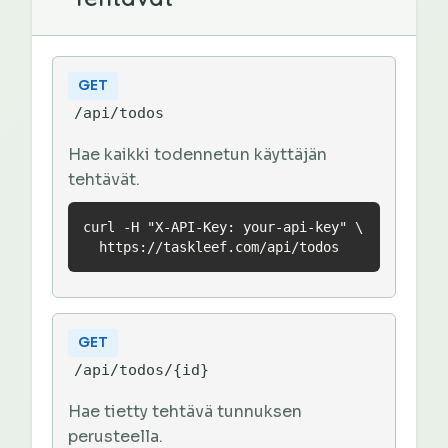
GET
/api/todos
Hae kaikki todennetun käyttäjän
tehtävät.
curl -H "X-API-Key: your-api-key" \

  https://taskleef.com/api/todos
GET
/api/todos/{id}
Hae tietty tehtävä tunnuksen
perusteella.