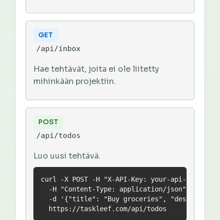
GET
/api/inbox
Hae tehtävät, joita ei ole liitetty
mihinkään projektiin.
POST
/api/todos
Luo uusi tehtävä.
curl -X POST -H "X-API-Key: your-api-key" \

  -H "Content-Type: application/json" \

  -d '{"title": "Buy groceries", "description"
  https://taskleef.com/api/todos