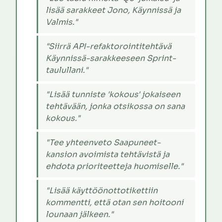
lisää sarakkeet Jono, Käynnissä ja
Valmis."
"Siirrä API-refaktorointitehtävä
Käynnissä-sarakkeeseen Sprint-
taulullani."
"Lisää tunniste 'kokous' jokaiseen
tehtävään, jonka otsikossa on sana
kokous."
"Tee yhteenveto Saapuneet-
kansion avoimista tehtävistä ja
ehdota prioriteetteja huomiselle."
"Lisää käyttöönottotikettiin
kommentti, että otan sen hoitooni
lounaan jälkeen."