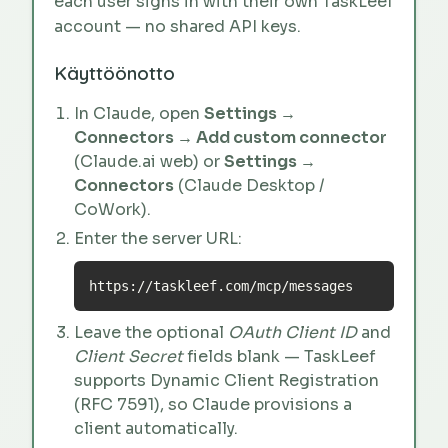
each user signs in with their own TaskLeef
account — no shared API keys.
Käyttöönotto
In Claude, open
Settings →
Connectors → Add custom connector
(Claude.ai web) or
Settings →
Connectors
(Claude Desktop /
CoWork).
Enter the server URL:
https://taskleef.com/mcp/messages
Leave the optional
OAuth Client ID
and
Client Secret
fields blank — TaskLeef
supports Dynamic Client Registration
(RFC 7591), so Claude provisions a
client automatically.