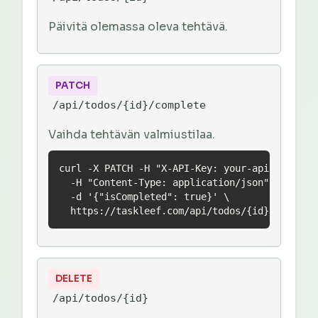
Päivitä olemassa oleva tehtävä.
PATCH
/api/todos/{id}/complete
Vaihda tehtävän valmiustilaa.
curl -X PATCH -H "X-API-Key: your-api-key" \

  -H "Content-Type: application/json" \

  -d '{"isCompleted": true}' \

  https://taskleef.com/api/todos/{id}/complet
DELETE
/api/todos/{id}