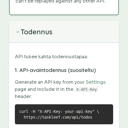
can't be replayed against any other API.
Todennus
−
API tukee kahta todennustapaa:
1. API-avaintodennus (suositeltu)
Generate an API key from your
Settings
page and include it in the
X-API-Key
header:
curl -H "X-API-Key: your-api-key" \

  https://taskleef.com/api/todos