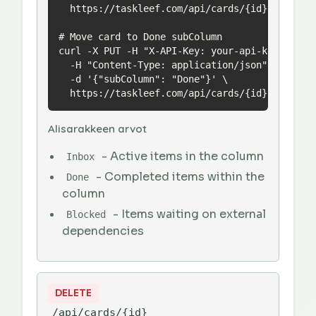
  https://taskleef.com/api/cards/{id}

# Move card to Done subColumn

curl -X PUT -H "X-API-Key: your-api-key" \

  -H "Content-Type: application/json" \

  -d '{"subColumn": "Done"}' \

  https://taskleef.com/api/cards/{id}
Alisarakkeen arvot
- Active items in the column
Inbox
- Completed items within the
Done
column
- Items waiting on external
Blocked
dependencies
DELETE
/api/cards/{id}