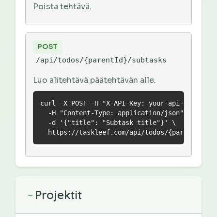
Poista tehtävä.
POST
/api/todos/{parentId}/subtasks
Luo alitehtävä päätehtävän alle.
curl -X POST -H "X-API-Key: your-api-key" \

  -H "Content-Type: application/json" \

  -d '{"title": "Subtask title"}' \

  https://taskleef.com/api/todos/{parentId}/s
Projektit
−