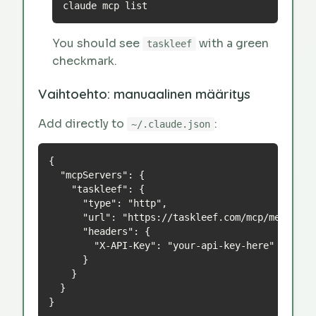
claude mcp list
You should see
with a green
taskleef
checkmark.
Vaihtoehto: manuaalinen määritys
Add directly to
:
~/.claude.json
{

  "mcpServers": {

    "taskleef": {

      "type": "http",

      "url": "https://taskleef.com/mcp/messages"
      "headers": {

        "X-API-Key": "your-api-key-here"

      }

    }

  }

}