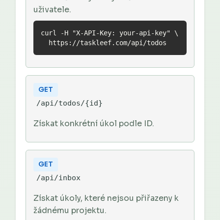
uživatele.
curl -H "X-API-Key: your-api-key" \

  https://taskleef.com/api/todos
GET
/api/todos/{id}
Získat konkrétní úkol podle ID.
GET
/api/inbox
Získat úkoly, které nejsou přiřazeny k
žádnému projektu.