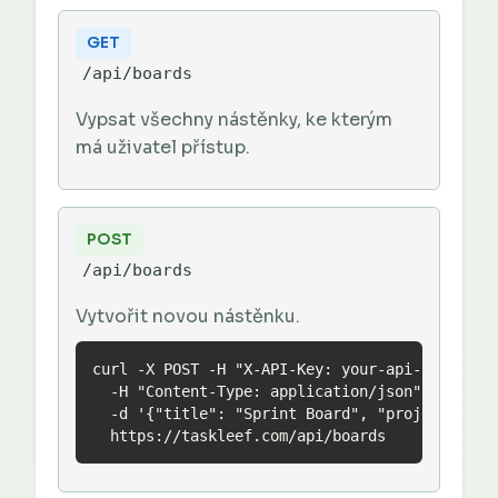
GET
/api/boards
Vypsat všechny nástěnky, ke kterým
má uživatel přístup.
POST
/api/boards
Vytvořit novou nástěnku.
curl -X POST -H "X-API-Key: your-api-key" \

  -H "Content-Type: application/json" \

  -d '{"title": "Sprint Board", "projectId": "
  https://taskleef.com/api/boards