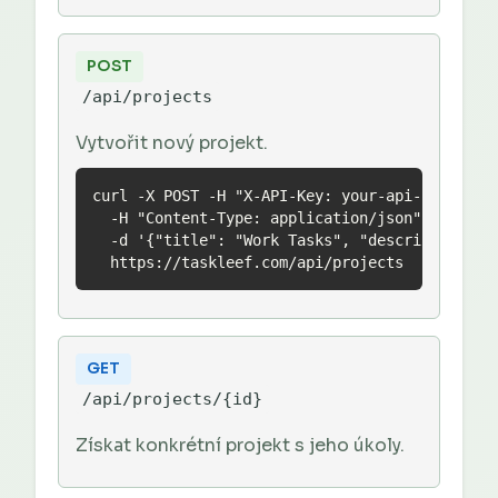
POST
/api/projects
Vytvořit nový projekt.
curl -X POST -H "X-API-Key: your-api-key" \

  -H "Content-Type: application/json" \

  -d '{"title": "Work Tasks", "description": "
  https://taskleef.com/api/projects
GET
/api/projects/{id}
Získat konkrétní projekt s jeho úkoly.