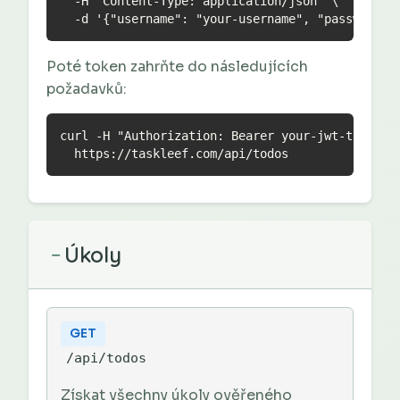
  -H "Content-Type: application/json" \

  -d '{"username": "your-username", "password":
Poté token zahrňte do následujících
požadavků:
curl -H "Authorization: Bearer your-jwt-token" \
  https://taskleef.com/api/todos
Úkoly
−
GET
/api/todos
Získat všechny úkoly ověřeného