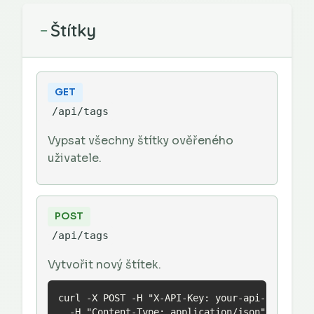
Štítky
−
GET
/api/tags
Vypsat všechny štítky ověřeného
uživatele.
POST
/api/tags
Vytvořit nový štítek.
curl -X POST -H "X-API-Key: your-api-key" \

  -H "Content-Type: application/json" \
