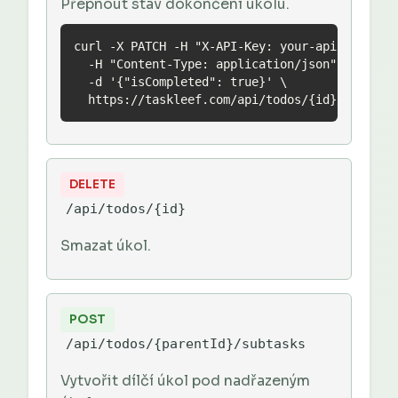
Přepnout stav dokončení úkolu.
curl -X PATCH -H "X-API-Key: your-api-key" \

  -H "Content-Type: application/json" \

  -d '{"isCompleted": true}' \

  https://taskleef.com/api/todos/{id}/complet
DELETE
/api/todos/{id}
Smazat úkol.
POST
/api/todos/{parentId}/subtasks
Vytvořit dílčí úkol pod nadřazeným