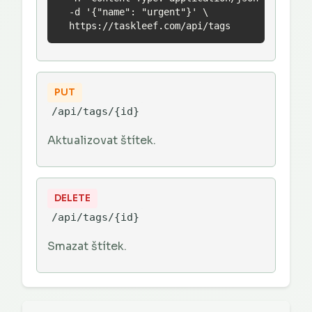
  -d '{"name": "urgent"}' \

  https://taskleef.com/api/tags
PUT
/api/tags/{id}
Aktualizovat štítek.
DELETE
/api/tags/{id}
Smazat štítek.