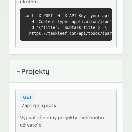
úkolem.
curl -X POST -H "X-API-Key: your-api-key" \

  -H "Content-Type: application/json" \

  -d '{"title": "Subtask title"}' \

  https://taskleef.com/api/todos/{parentId}/s
Projekty
−
GET
/api/projects
Vypsat všechny projekty ověřeného
uživatele.