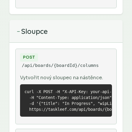
Sloupce
−
POST
/api/boards/{boardId}/columns
Vytvořit nový sloupec na nástěnce.
curl -X POST -H "X-API-Key: your-api-key" \

  -H "Content-Type: application/json" \

  -d '{"title": "In Progress", "wipLimit": 3}'
  https://taskleef.com/api/boards/{boardId}/c