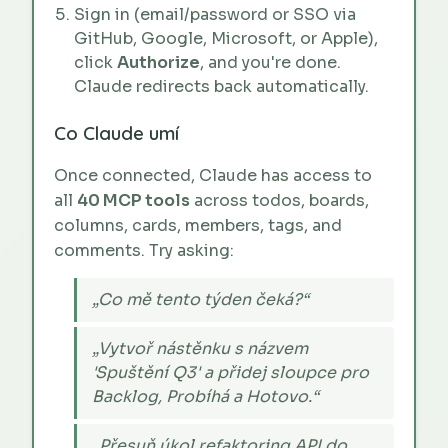
Sign in (email/password or SSO via
GitHub, Google, Microsoft, or Apple),
click
Authorize
, and you're done.
Claude redirects back automatically.
Co Claude umí
Once connected, Claude has access to
all
40 MCP tools
across todos, boards,
columns, cards, members, tags, and
comments. Try asking:
„Co mě tento týden čeká?“
„Vytvoř nástěnku s názvem
'Spuštění Q3' a přidej sloupce pro
Backlog, Probíhá a Hotovo.“
„Přesuň úkol refaktoring API do