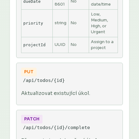
No
dueDate
8601
date/time
Low,
Medium,
string
No
priority
High, or
Urgent
Assign to a
UUID
No
projectId
project
PUT
/api/todos/{id}
Aktualizovat existující úkol.
PATCH
/api/todos/{id}/complete