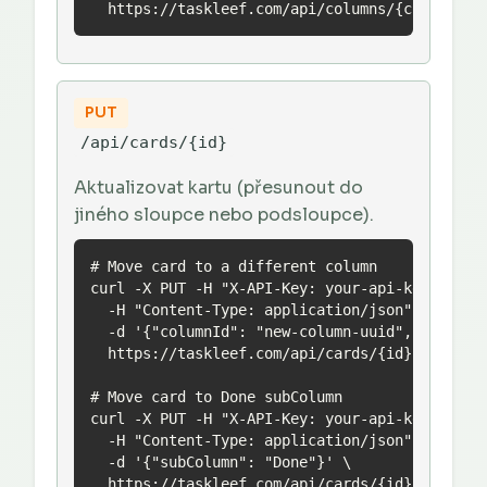
  https://taskleef.com/api/columns/{columnId}
PUT
/api/cards/{id}
Aktualizovat kartu (přesunout do
jiného sloupce nebo podsloupce).
# Move card to a different column

curl -X PUT -H "X-API-Key: your-api-key" \

  -H "Content-Type: application/json" \

  -d '{"columnId": "new-column-uuid", "subColu
  https://taskleef.com/api/cards/{id}

# Move card to Done subColumn

curl -X PUT -H "X-API-Key: your-api-key" \

  -H "Content-Type: application/json" \

  -d '{"subColumn": "Done"}' \

  https://taskleef.com/api/cards/{id}