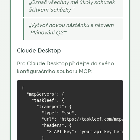
„Označ všechny mé úkoly schůzek
štítkem 'schůzky'“
„Vytvoř novou nástěnku s názvem
'Plánování Q2'“
Claude Desktop
Pro Claude Desktop přidejte do svého
konfiguračního souboru MCP:
{

  "mcpServers": {

    "taskleef": {

      "transport": {

        "type": "sse",

        "url": "https://taskleef.com/mcp/sse",

        "headers": {

          "X-API-Key": "your-api-key-here"

        }
