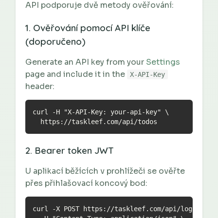
API podporuje dvě metody ověřování:
1. Ověřování pomocí API klíče
(doporučeno)
Generate an API key from your
Settings
page and include it in the
X-API-Key
header:
curl -H "X-API-Key: your-api-key" \

  https://taskleef.com/api/todos
2. Bearer token JWT
U aplikací běžících v prohlížeči se ověřte
přes přihlašovací koncový bod:
curl -X POST https://taskleef.com/api/login \
