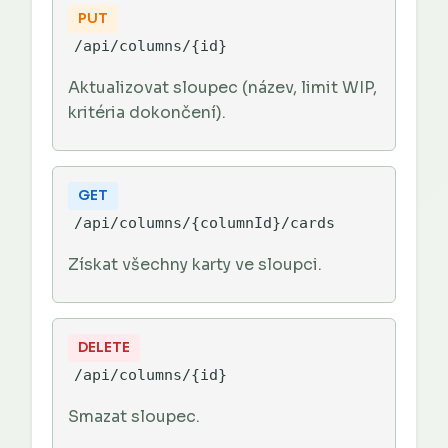
PUT
/api/columns/{id}
Aktualizovat sloupec (název, limit WIP,
kritéria dokončení).
GET
/api/columns/{columnId}/cards
Získat všechny karty ve sloupci.
DELETE
/api/columns/{id}
Smazat sloupec.