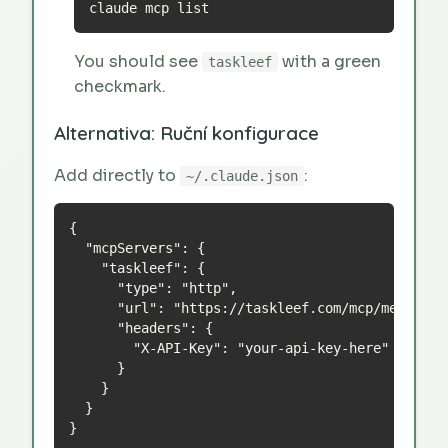
claude mcp list
You should see
with a green
taskleef
checkmark.
Alternativa: Ruční konfigurace
Add directly to
:
~/.claude.json
{

  "mcpServers": {

    "taskleef": {

      "type": "http",

      "url": "https://taskleef.com/mcp/messages"
      "headers": {

        "X-API-Key": "your-api-key-here"

      }

    }

  }

}