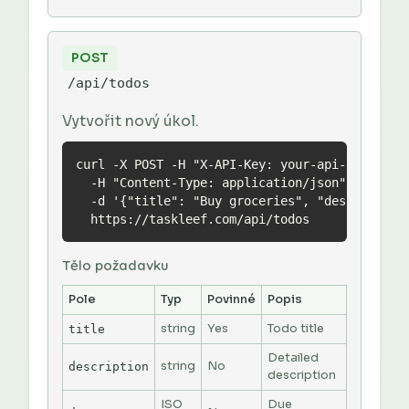
POST
/api/todos
Vytvořit nový úkol.
curl -X POST -H "X-API-Key: your-api-key" \

  -H "Content-Type: application/json" \

  -d '{"title": "Buy groceries", "description"
  https://taskleef.com/api/todos
Tělo požadavku
Pole
Typ
Povinné
Popis
string
Yes
Todo title
title
Detailed
string
No
description
description
ISO
Due