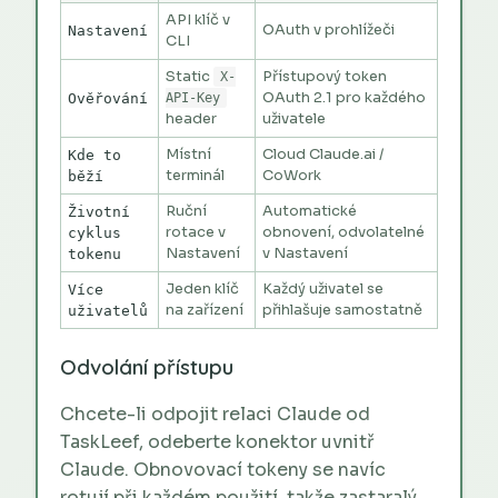
API klíč v
OAuth v prohlížeči
Nastavení
CLI
Static
Přístupový token
X-
OAuth 2.1 pro každého
Ověřování
API-Key
header
uživatele
Místní
Cloud Claude.ai /
Kde to
terminál
CoWork
běží
Ruční
Automatické
Životní
rotace v
obnovení, odvolatelné
cyklus
Nastavení
v Nastavení
tokenu
Jeden klíč
Každý uživatel se
Více
na zařízení
přihlašuje samostatně
uživatelů
Odvolání přístupu
Chcete-li odpojit relaci Claude od
TaskLeef, odeberte konektor uvnitř
Claude. Obnovovací tokeny se navíc
rotují při každém použití, takže zastaralý