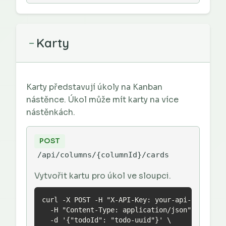
Karty
−
Karty představují úkoly na Kanban
nástěnce. Úkol může mít karty na více
nástěnkách.
POST
/api/columns/{columnId}/cards
Vytvořit kartu pro úkol ve sloupci.
curl -X POST -H "X-API-Key: your-api-key" \

  -H "Content-Type: application/json" \

  -d '{"todoId": "todo-uuid"}' \
